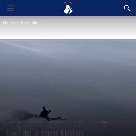
Home
Freeriden
Freeriden
Toerskiën en splitboarden
Wintersport
Zwitserland
Freeriden in Davos Klosters