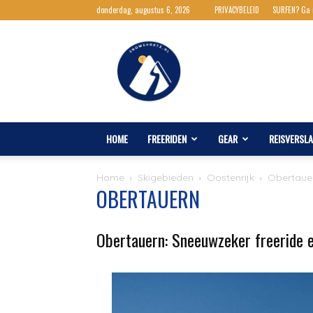
donderdag, augustus 6, 2026
PRIVACYBELEID
SURFEN? Ga
Snowshortz.nl
HOME
FREERIDEN
GEAR
REISVERSL
Home
Skigebieden
Oostenrijk
Obertaue
OBERTAUERN
Obertauern: Sneeuwzeker freeride e