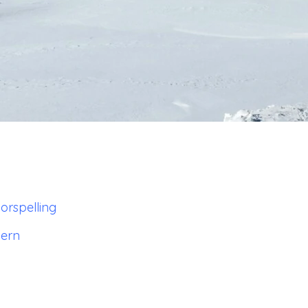
orspelling
uern