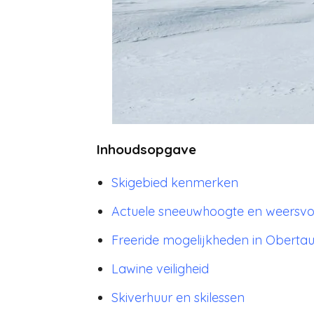
Inhoudsopgave
Skigebied kenmerken
Actuele sneeuwhoogte en weersvo
Freeride mogelijkheden in Oberta
Lawine veiligheid
Skiverhuur en skilessen