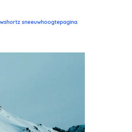
wshortz sneeuwhoogtepagina
.