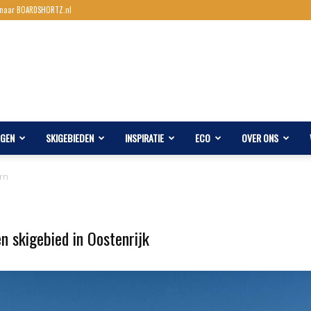
 naar BOARDSHORTZ.nl
AGEN
SKIGEBIEDEN
INSPIRATIE
ECO
OVER ONS
rn
n skigebied in Oostenrijk