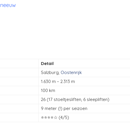
g sneeuw
Detail
Salzburg,
Oostenrijk
1.630 m – 2.313 m
100 km
26 (17 stoeltjesliften, 6 sleepliften)
9 meter (!) per seizoen
⭐⭐⭐⭐☆ (4/5)