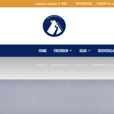
zaterdag, augustus 8, 2026
PRIVACYBELEID
SURFEN? Ga n
Snowshortz.nl
HOME
FREERIDEN
GEAR
REISVERSL
Home
Wintersport
How to
Breedte van j