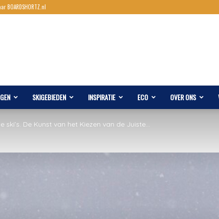
aar BOARDSHORTZ.nl
AGEN
SKIGEBIEDEN
INSPIRATIE
ECO
OVER ONS
e ski’s. De Kunst van het Kiezen van de Juiste...