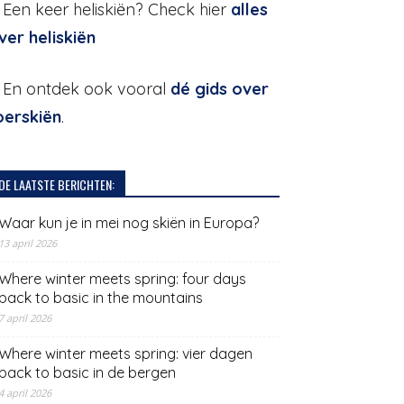
. Een keer heliskiën? Check hier
alles
ver heliskiën
. En ontdek ook vooral
dé gids over
oerskiën
.
DE LAATSTE BERICHTEN:
Waar kun je in mei nog skiën in Europa?
13 april 2026
Where winter meets spring: four days
back to basic in the mountains
7 april 2026
Where winter meets spring: vier dagen
back to basic in de bergen
4 april 2026