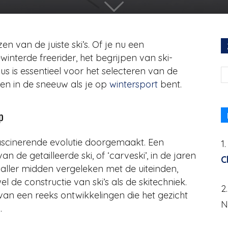
n van de juiste ski’s. Of je nu een
interde freerider, het begrijpen van ski-
s is essentieel voor het selecteren van de
ren in de sneeuw als je op
wintersport
bent.
p
fascinerende evolutie doorgemaakt. Een
1
 de getailleerde ski, of ‘carveski’, in de jaren
C
aller midden vergeleken met de uiteinden,
 de constructie van ski’s als de skitechniek.
2
n een reeks ontwikkelingen die het gezicht
N
.