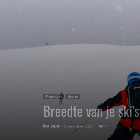
Wintersport
How to
Breedte van je ski’s
Door
Jurjen
-
781
2 december 2023