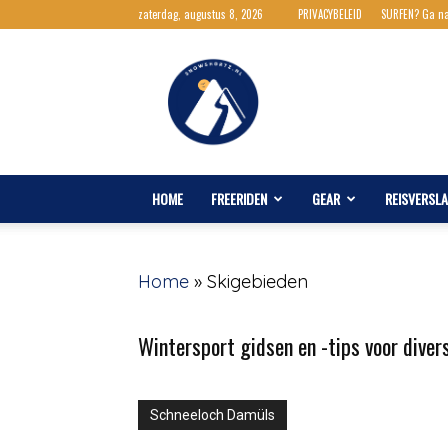
zaterdag, augustus 8, 2026
PRIVACYBELEID
SURFEN? Ga n
Snowshortz.nl
HOME
FREERIDEN
GEAR
REISVERSL
Home
»
Skigebieden
Wintersport gidsen en -tips voor diver
Schneeloch Damüls