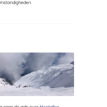
 omstandigheden.
a naar de gids over
Montafon