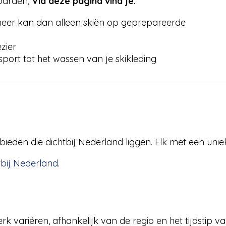
boarden;
Via deze pagina vind je:
meer kan dan alleen skiën op geprepareerde
zier
sport tot het wassen van je skikleding
ieden die dichtbij Nederland liggen. Elk met een unie
tbij Nederland
.
 variëren, afhankelijk van de regio en het tijdstip va