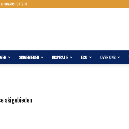
aar BOARDSHORTZ.nl
AGEN
SKIGEBIEDEN
INSPIRATIE
ECO
OVER ONS
se skigebieden