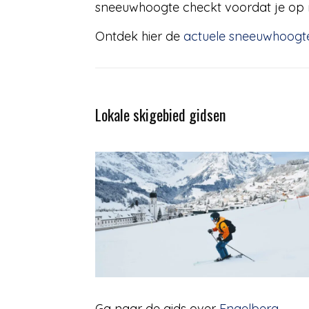
sneeuwhoogte checkt voordat je op r
Ontdek hier de
actuele sneeuwhoogt
Lokale skigebied gidsen
Ga naar de gids over
Engelberg