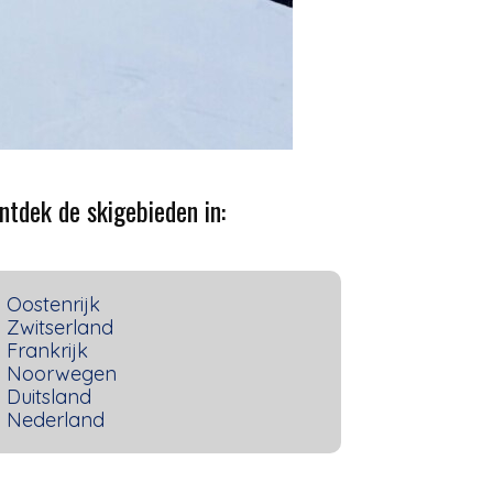
ntdek de skigebieden in:
Oostenrijk
Zwitserland
Frankrijk
Noorwegen
Duitsland
Nederland