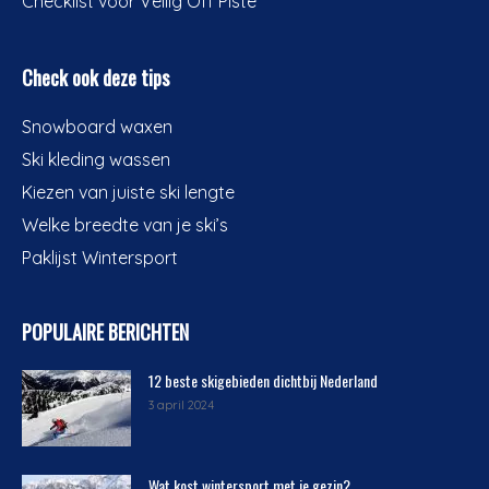
Checklist voor Veilig Off Piste
Check ook deze tips
Snowboard waxen
Ski kleding wassen
Kiezen van juiste ski lengte
Welke breedte van je ski’s
Paklijst Wintersport
POPULAIRE BERICHTEN
12 beste skigebieden dichtbij Nederland
3 april 2024
Wat kost wintersport met je gezin?