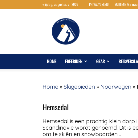
vrijdag, augustus 7, 2026
PRIVACYBELEID
SURFEN? Ga naa
Snowshortz.nl
HOME
FREERIDEN
GEAR
REISVERSL
Home
»
Skigebieden
»
Noorwegen
»
Hemsedal
Hemsedal is een prachtig klein dorp 
Scandinavië wordt genoemd. Dit is ee
om te skiën en snowboarden…