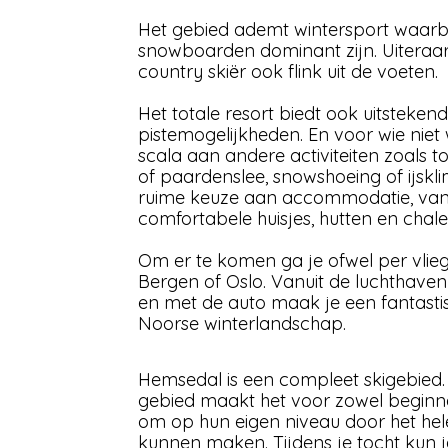
Het gebied ademt wintersport waarbi
snowboarden dominant zijn. Uiteraard
country skiër ook flink uit de voeten.
Het totale resort biedt ook uitstekend
pistemogelijkheden. En voor wie niet w
scala aan andere activiteiten zoals 
of paardenslee, snowshoeing of ijskl
ruime keuze aan accommodatie, van l
comfortabele huisjes, hutten en chale
Om er te komen ga je ofwel per vlieg
Bergen of Oslo. Vanuit de luchthaven 
en met de auto maak je een fantastis
Noorse winterlandschap.
Hemsedal is een compleet skigebied. 
gebied maakt het voor zowel beginne
om op hun eigen niveau door het hel
kunnen maken. Tijdens je tocht kun j