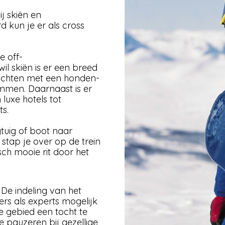
j skiën en
 kun je er als cross
e off-
il skiën is er een breed
tochten met een honden-
immen. Daarnaast is er
uxe hotels tot
ts.
tuig of boot naar
stap je over op de trein
ch mooie rit door het
De indeling van het
rs als experts mogelijk
e gebied een tocht te
e pauzeren bij gezellige