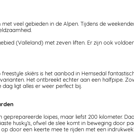
en met veel gebieden in de Alpen. Tijdens de weekend
eldzaamheid.
ebied (Valleland) met zeven liften. Er zijn ook voldo
estyle skiërs is het aanbod in Hemsedal fantastisch. 
 varianten. Het ontbreekt echter aan een halfpipe. Zo
ag ligt alles er weer perfect bij.
arden
geprepareerde loipes, maar liefst 200 kilometer. Daar
siaste husky’s, ofwel de slee komt in beweging door 
ol op door een keerte mee te rijden met een indrukwek