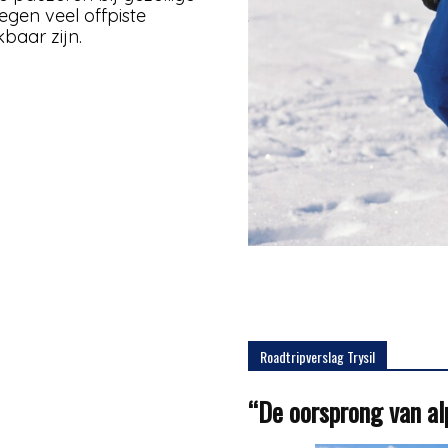
egen veel offpiste
baar zijn.
Roadtripverslag Trysil
“De oorsprong van alp