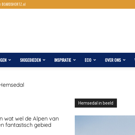
r BOARDSHORTZ.nl
AGEN
SKIGEBIEDEN
INSPIRATIE
ECO
OVER ONS
Hemsedal
Hemsedal in beeld
in wat wel de Alpen van
n fantastisch gebied