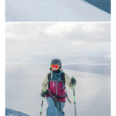
5 november 2019
Topptur-pa-ski-pa-Narvikfjellet-
122018-99-0023_1500-
Foto_Pete_Oswald