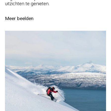
uitgebreid te tijd om van de fantastische
uitzichten te genieten.
Meer beelden
5 november 2019
Topptur-pa-ski-pa-Narvikfjellet-
122018-99-0070_1500-
Foto_Sophie_Stevens