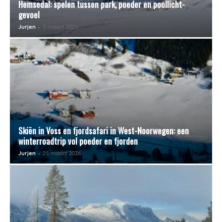
Hemsedal: spelen tussen park, poeder en poollicht-
gevoel
-
Jurjen
5 maart 2026
Skiën in Voss en fjordsafari in West-Noorwegen: een
winterroadtrip vol poeder en fjorden
-
Jurjen
25 maart 2026