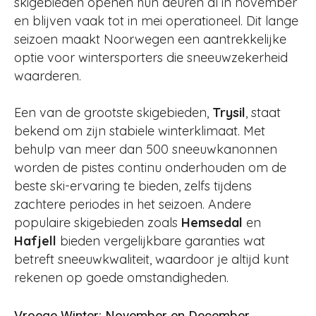
skigebieden openen hun deuren al in november
en blijven vaak tot in mei operationeel. Dit lange
seizoen maakt Noorwegen een aantrekkelijke
optie voor wintersporters die sneeuwzekerheid
waarderen.
Een van de grootste skigebieden,
Trysil
, staat
bekend om zijn stabiele winterklimaat. Met
behulp van meer dan 500 sneeuwkanonnen
worden de pistes continu onderhouden om de
beste ski-ervaring te bieden, zelfs tijdens
zachtere periodes in het seizoen. Andere
populaire skigebieden zoals
Hemsedal
en
Hafjell
bieden vergelijkbare garanties wat
betreft sneeuwkwaliteit, waardoor je altijd kunt
rekenen op goede omstandigheden​​.
Vroege Winter: November en December