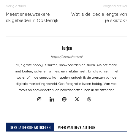
Vorig artikel
Volgend artikel
Meest sneeuwzekere
Wat is de ideale lengte van
skigebieden in Oostenrijk
je skistok?
Jurjen
https://snowshortz.nl
Mijn grote hobby is surfen, snowboarden en skiën. Als het maar
met buiten, water en vrijheid een relatie heeft. En als ik niet in het
water of in de sneeuw kan spelen, ontdek ik de grenzen van de
digitale marketing wereld. Ook fotografie is een hobby. Van veel
foto's op snowshortz.nl en boardshortz.nl ben ik de afzender.
GERELATEERDE ARTIKELEN
MEER VAN DEZE AUTEUR