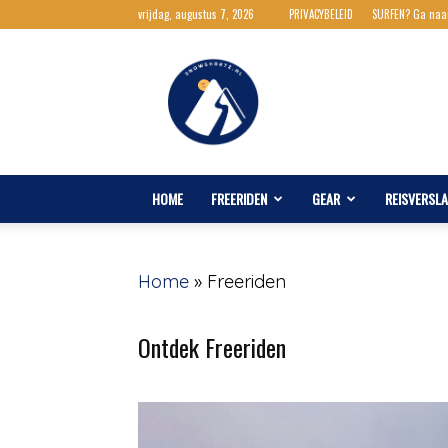
vrijdag, augustus 7, 2026
PRIVACYBELEID
SURFEN? Ga naa
Snowshortz.nl
HOME
FREERIDEN
GEAR
REISVERSL
Home
»
Freeriden
Ontdek Freeriden