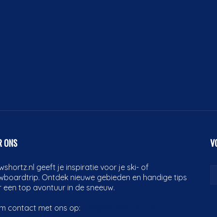
R ONS
V
shortz.nl geeft je inspiratie voor je ski- of
wboardtrip. Ontdek nieuwe gebieden en handige tips
 een top avontuur in de sneeuw.
m contact met ons op:
info@boardshortz.nl