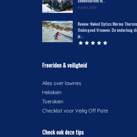
snowboarden in...
4 april 2026
Review: Naked Optics Merino Thermi
Ondergoed Vrouwen. De onderlaag di
je...
Freeriden & veiligheid
Alles over lawines
Heliskiën
Toerskiën
Checklist voor Veilig Off Piste
Check ook deze tips