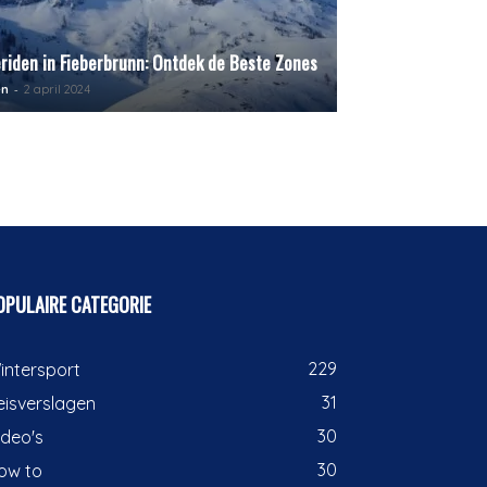
eriden in Fieberbrunn: Ontdek de Beste Zones
-
en
2 april 2024
OPULAIRE CATEGORIE
229
intersport
31
eisverslagen
30
ideo's
30
ow to