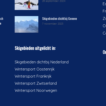
28 september 2024
E
F
sch
Skigebieden dichtbij Geneve
Z
e
7 november 2023
O
C
Skigebieden uitgelicht in:
On
Skigebieden dichtbij Nederland
Wintersport Oostenrijk
Wintersport Frankrijk
Wintersport Zwitserland
Wintersport Noorwegen