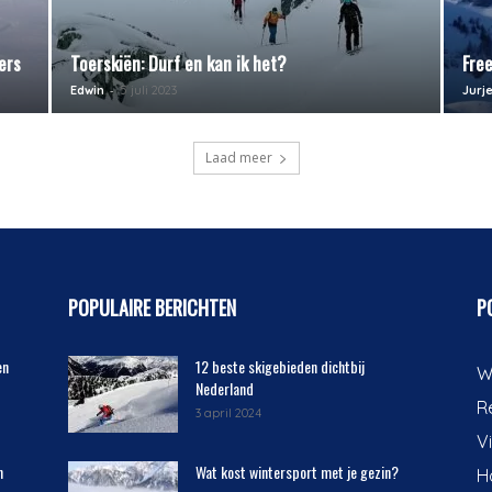
ers
Toerskiën: Durf en kan ik het?
Fre
-
Edwin
5 juli 2023
Jurj
Laad meer
POPULAIRE BERICHTEN
P
en
12 beste skigebieden dichtbij
W
Nederland
R
3 april 2024
V
n
Wat kost wintersport met je gezin?
H