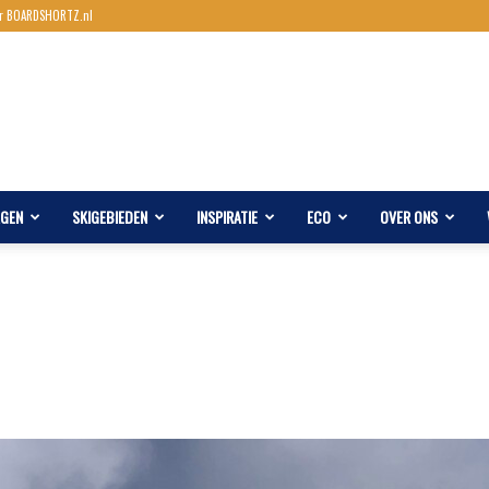
r BOARDSHORTZ.nl
AGEN
SKIGEBIEDEN
INSPIRATIE
ECO
OVER ONS