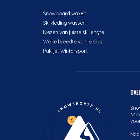
Snowboard waxen
Ski kleding wassen
Kiezen van juiste ski lengte
Welke breedte van je ski’s
Paklijst Wintersport
OVE
Snow
sno
voor
Nee