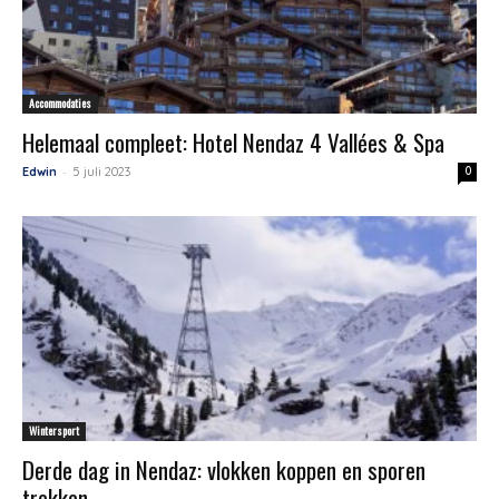
Accommodaties
Helemaal compleet: Hotel Nendaz 4 Vallées & Spa
-
Edwin
5 juli 2023
0
Wintersport
Derde dag in Nendaz: vlokken koppen en sporen
trekken