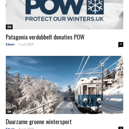
Eco
Patagonia verdubbelt donaties POW
-
Edwin
4 juli 2023
0
Eco
Duurzame groene wintersport
-
Edwin
5 juli 2023
0