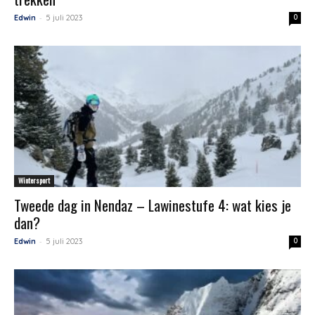
-
Edwin
5 juli 2023
0
Wintersport
Tweede dag in Nendaz – Lawinestufe 4: wat kies je
dan?
-
Edwin
5 juli 2023
0