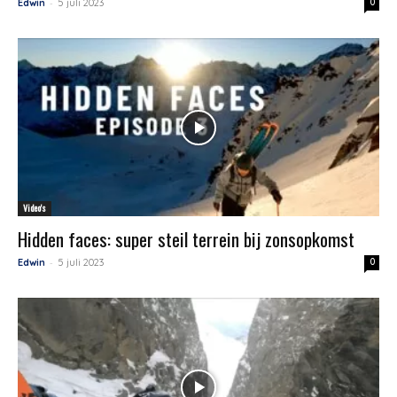
-
Edwin
5 juli 2023
0
Video's
Hidden faces: super steil terrein bij zonsopkomst
-
Edwin
5 juli 2023
0