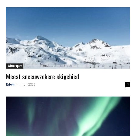
Wintersport
Meest sneeuwzekere skigebied
-
Edwin
4 juli 2023
0