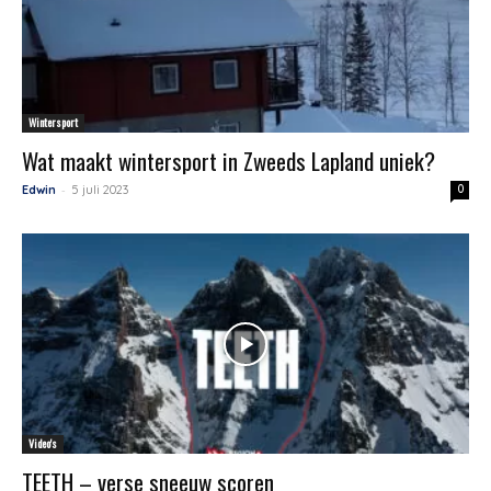
Wintersport
Wat maakt wintersport in Zweeds Lapland uniek?
-
Edwin
5 juli 2023
0
Video's
TEETH – verse sneeuw scoren