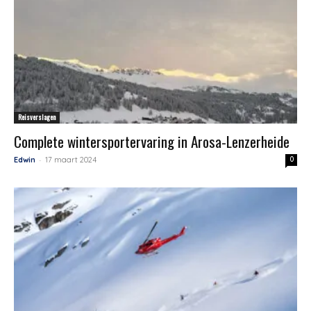
Reisverslagen
Complete wintersportervaring in Arosa-Lenzerheide
-
Edwin
17 maart 2024
0