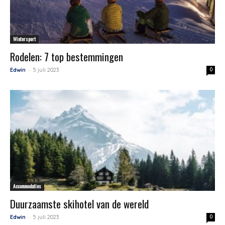
Wintersport
Rodelen: 7 top bestemmingen
-
Edwin
5 juli 2023
0
Accommodaties
Duurzaamste skihotel van de wereld
-
Edwin
5 juli 2023
0