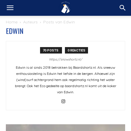
Home
Auteurs
Posts van Edwin
EDWIN
70 POSTS
0 REACTIES
https://snowshortz.nl/
Edwin is al sinds 2018 betrokken bij Boardshortz.nl. Als sneeuw
enthousiasteling is Edwin het liefste in de bergen. Alhoewel zijn
(wind)surf achtergrond hem ook regelmatig richting het water
brengt. Ook het Eco gedeelte op boardshortz.nl komt uit de koker
van Edwin.