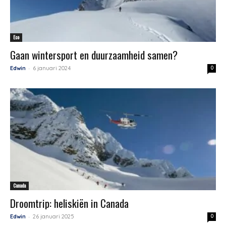
Eco
Gaan wintersport en duurzaamheid samen?
-
Edwin
6 januari 2024
0
Canada
Droomtrip: heliskiën in Canada
-
Edwin
26 januari 2025
0