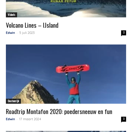
Video's
Volcano Lines – IJsland
-
Edwin
5 juli 2023
0
Oostenrijk
Roadtrip Montafon 2020: poedersneeuw en fun
-
Edwin
17 maart 2024
0