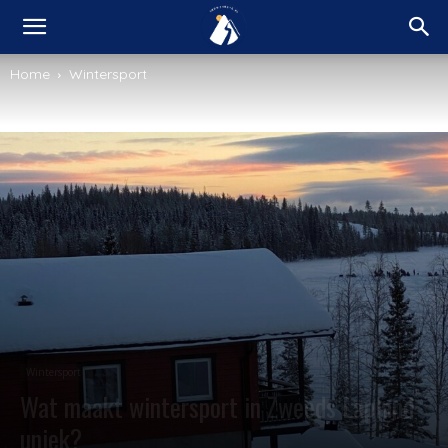
Home
Wintersport
Wintersport
Wat maakt wintersport in Zweeds Lapland
uniek?