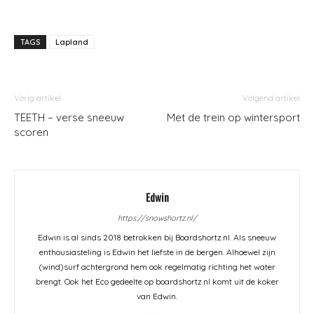
TAGS
Lapland
Vorig artikel
Volgend artikel
TEETH – verse sneeuw
Met de trein op wintersport
scoren
Edwin
https://snowshortz.nl/
Edwin is al sinds 2018 betrokken bij Boardshortz.nl. Als sneeuw
enthousiasteling is Edwin het liefste in de bergen. Alhoewel zijn
(wind)surf achtergrond hem ook regelmatig richting het water
brengt. Ook het Eco gedeelte op boardshortz.nl komt uit de koker
van Edwin.