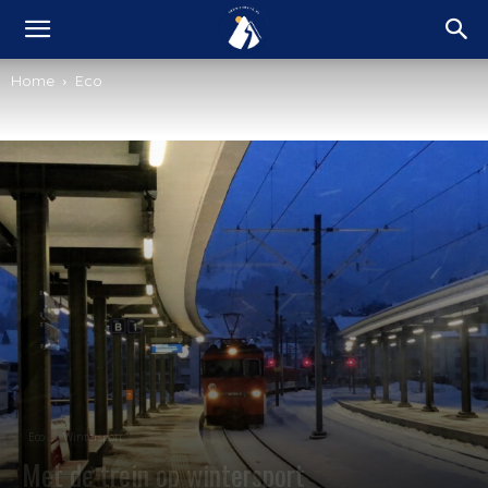
Home
Eco
Eco
Wintersport
Met de trein op wintersport