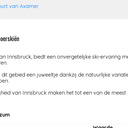
buurt van Axamer
toerskiën
van Innsbruck, biedt een onvergetelijke ski-ervaring me
ren.
s dit gebied een juweeltje dankzij de natuurlijke variat
oen.
heid van Innsbruck maken het tot een van de meest po
izum
Waarde