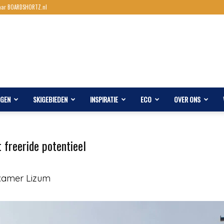
aar BOARDSHORTZ.nl
AGEN
SKIGEBIEDEN
INSPIRATIE
ECO
OVER ONS
 freeride potentieel
xamer Lizum