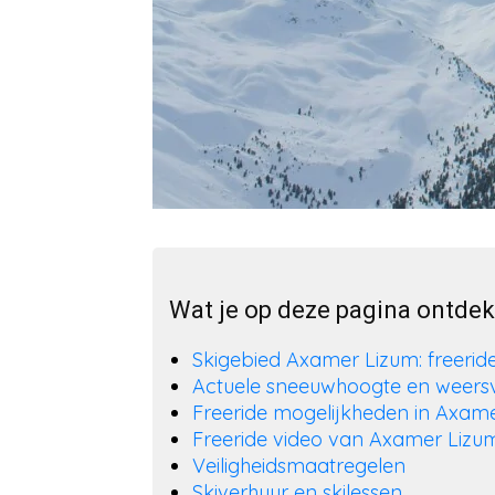
Wat je op deze pagina ontde
Skigebied Axamer Lizum: freerid
Actuele sneeuwhoogte en weersv
Freeride mogelijkheden in Axam
Freeride video van Axamer Lizu
Veiligheidsmaatregelen
Skiverhuur en skilessen