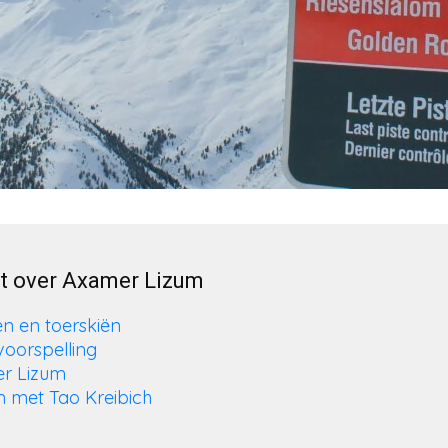
kt over Axamer Lizum
en en toerskiën
oorspelling
er Lizum
m met Tao Kreibich