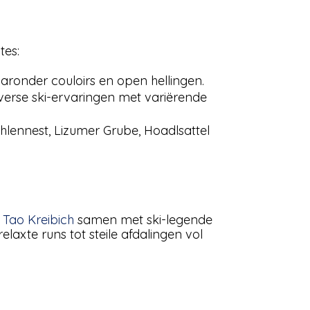
tes:
aaronder couloirs en open hellingen.
iverse ski-ervaringen met variërende
lennest, Lizumer Grube, Hoadlsattel
r
Tao Kreibich
samen met ski-legende
axte runs tot steile afdalingen vol