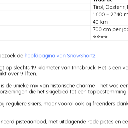
Tirol, Oostenrij
1.600 – 2.340 
40 km
700 cm per ja
⭐⭐⭐⭐
 bezoek de
hoofdpagina van
SnowShortz
.
gt op slechts 19 kilometer van Innsbruck. Het is een vee
t over 9 liften.
 is de unieke mix van historische charme – het was een
orzieningen die het skigebied tot een topbestemming
bij reguliere skiërs, maar vooral ook bij freeriders d
ieerd pisteaanbod, met uitdagende rode pistes en een 