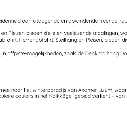
eidenheid aan uitdagende en opwindende freeride-rou
 en Pleisen bieden steile en veeleisende afdalingen, w
bfahrt, Herrenabfahrt, Steilhang en Pleisen, bieden d
jn offpiste-mogelijkheden, zoals de Denkmalhang Doh
mee naar het winterparadijs van Axamer Lizum, waa
re couloirs in het Kalkkögel-gebied verkent – van rel