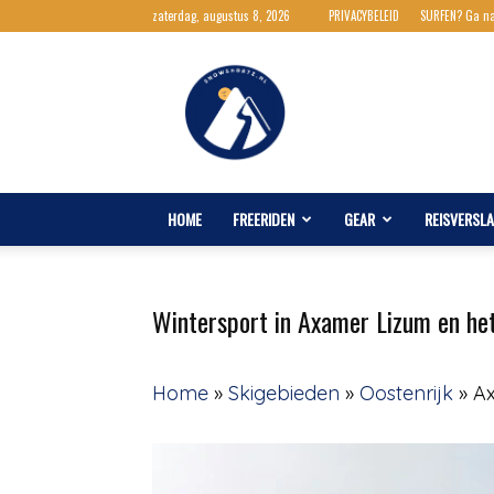
zaterdag, augustus 8, 2026
PRIVACYBELEID
SURFEN? Ga n
Snowshortz.nl
HOME
FREERIDEN
GEAR
REISVERSL
Wintersport in Axamer Lizum en het
Home
»
Skigebieden
»
Oostenrijk
»
A