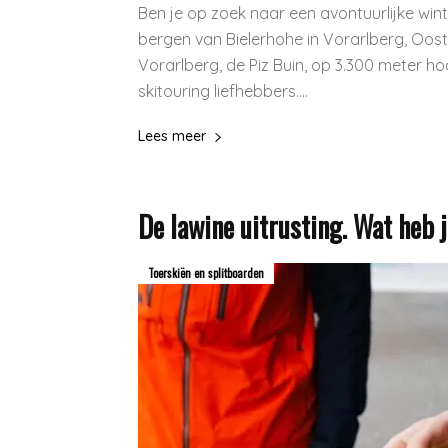
Ben je op zoek naar een avontuurlijke win
bergen van Bielerhohe in Vorarlberg, Oos
Vorarlberg, de Piz Buin, op 3.300 meter ho
skitouring liefhebbers....
Lees meer
De lawine uitrusting. Wat heb 
Toerskiën en splitboarden