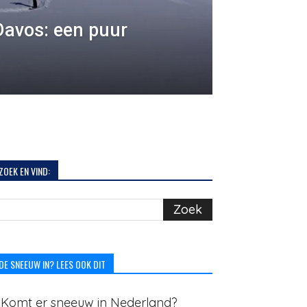
Davos: een puur
ZOEK EN VIND:
DE SNEEUW IN? LEES OOK DIT
. Komt er sneeuw in Nederland?