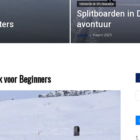
TOERSKIËN EN SPLITBOARDEN
Splitboarden in 
ters
avontuur
Jurjen
-
9 april 2025
k voor Beginners
1