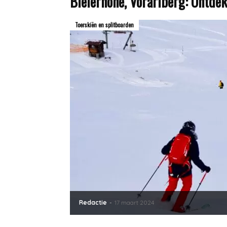
Bielerhohe, Vorarlberg: Ontdek
Toerskiën en splitboarden
Redactie
-
17 maart 2024