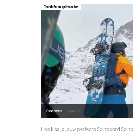
Toerskiën en splitboarden
Redactie
-
5 juli 2023
Hoe kies je jouw perfecte Splitboard Spli