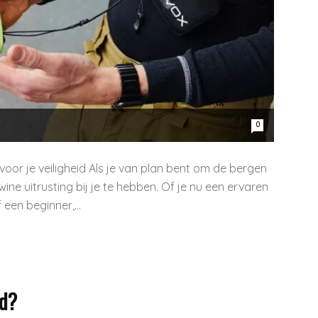
0
voor je veiligheid Als je van plan bent om de bergen
awine uitrusting bij je te hebben. Of je nu een ervaren
 een beginner,...
rd?