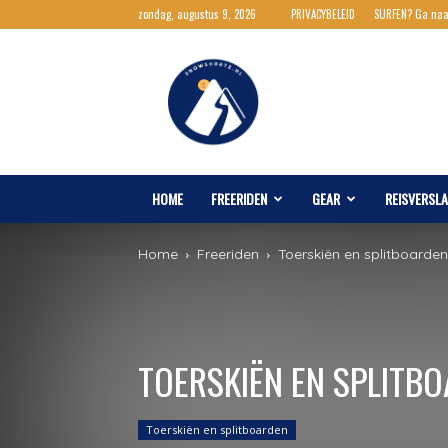
zondag, augustus 9, 2026
PRIVACYBELEID
SURFEN? Ga na
Snowshortz.nl
HOME
FREERIDEN
GEAR
REISVERSL
Home
Freeriden
Toerskiën en splitboarden
TOERSKIËN EN SPLITB
Toerskiën en splitboarden