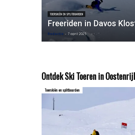
TOERSKIËN EN SPLITBOARDEN
Freeriden in Davos Klos
Redactie
-
7 april 2025
Ontdek Ski Toeren in Oostenrij
Toerskiën en splitboarden