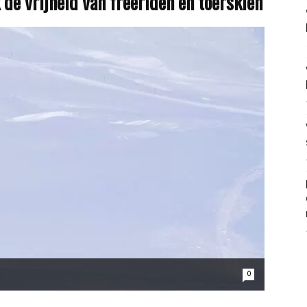
 de vrijheid van freeriden en toerskiën
0