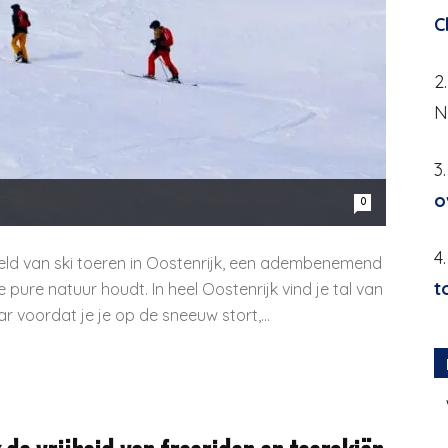
C
2
N
3
o
0
4
eld van ski toeren in Oostenrijk, een adembenemend
t
 pure natuur houdt. In heel Oostenrijk vind je tal van
ar voordat je je op de sneeuw stort,...