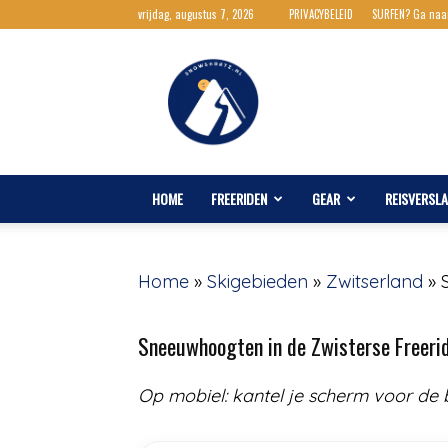
vrijdag, augustus 7, 2026
PRIVACYBELEID
SURFEN? Ga naa
Snowshortz.nl
HOME
FREERIDEN
GEAR
REISVERSL
Home
»
Skigebieden
»
Zwitserland
»
Sneeuwhoogten in de Zwisterse Freeri
Op mobiel: kantel je scherm voor de 