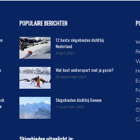
POPULAIRE BERICHTEN
P
en
12 beste skigebieden dichtbij
W
Nederland
R
3 april 2024
V
n
Wat kost wintersport met je gezin?
H
28 september 2024
E
F
sch
Skigebieden dichtbij Geneve
Z
e
7 november 2023
O
C
Skigebieden uitgelicht in: