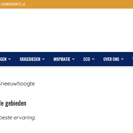
r BOARDSHORTZ.nl
AGEN
SKIGEBIEDEN
INSPIRATIE
ECO
OVER ONS
Sneeuwhoogte
de gebieden
beste ervaring
.