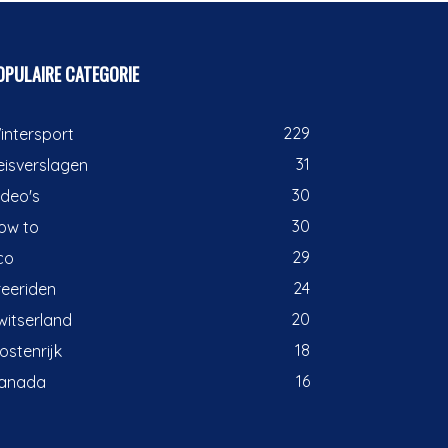
OPULAIRE CATEGORIE
229
intersport
31
eisverslagen
30
ideo's
30
ow to
29
co
24
reeriden
20
witserland
18
ostenrijk
16
anada