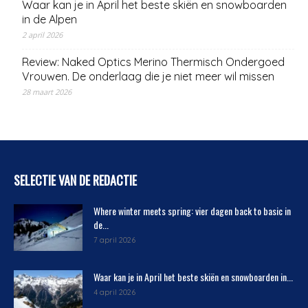
Waar kan je in April het beste skiën en snowboarden
in de Alpen
2 april 2026
Review: Naked Optics Merino Thermisch Ondergoed
Vrouwen. De onderlaag die je niet meer wil missen
28 maart 2026
SELECTIE VAN DE REDACTIE
Where winter meets spring: vier dagen back to basic in
de...
7 april 2026
Waar kan je in April het beste skiën en snowboarden in...
4 april 2026