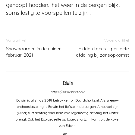
gehoopt hadden…het weer in de bergen blijkt
soms lastig te voorspellen te zijn…
Vorig artikel
Volgend artikel
Snowboarden in de duinen |
Hidden faces – perfecte
februari 2021
afdaling bij zonsopkomst
Edwin
https://snowshortz.nl/
Edwin is al sinds 2018 betrokken bij Boardshortz.nl. Als sneeuw
enthousiasteling is Edwin het liefste in de bergen. Alhoewel zijn
(wind)surf achtergrond hem ook regelmatig richting het water
brengt. Ook het Eco gedeelte op boardshortz.nl komt uit de koker
van Edwin.