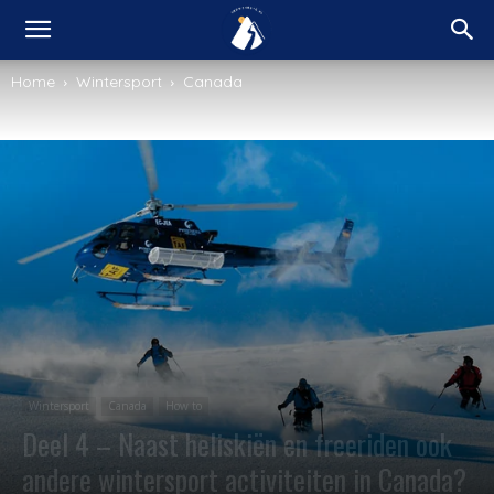
Home
Wintersport
Canada
Wintersport
Canada
How to
Deel 4 – Naast heliskiën en freeriden ook
andere wintersport activiteiten in Canada?