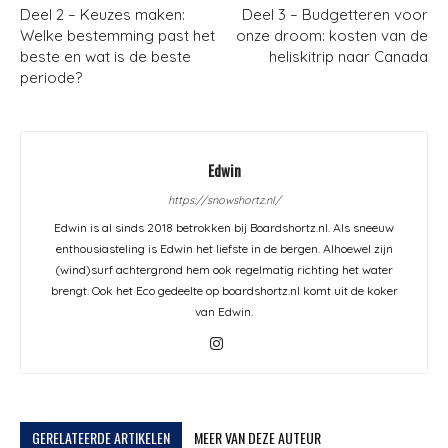
Deel 2 – Keuzes maken:
Deel 3 – Budgetteren voor
Welke bestemming past het
onze droom: kosten van de
beste en wat is de beste
heliskitrip naar Canada
periode?
Edwin
https://snowshortz.nl/
Edwin is al sinds 2018 betrokken bij Boardshortz.nl. Als sneeuw
enthousiasteling is Edwin het liefste in de bergen. Alhoewel zijn
(wind)surf achtergrond hem ook regelmatig richting het water
brengt. Ook het Eco gedeelte op boardshortz.nl komt uit de koker
van Edwin.
GERELATEERDE ARTIKELEN
MEER VAN DEZE AUTEUR