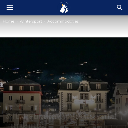
Home
Wintersport
Accommodaties
Wintersport
Accommodaties
Zwitserland
Ski Lodge Engelberg. Aan de voet van het
freeride mecca.