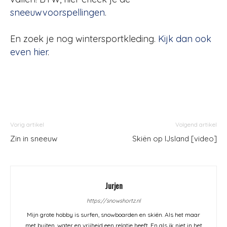
sneeuwvoorspellingen
.
En zoek je nog wintersportkleding.
Kijk dan ook
even hier
.
Vorig artikel
Volgend artikel
Zin in sneeuw
Skiën op IJsland [video]
Jurjen
https://snowshortz.nl
Mijn grote hobby is surfen, snowboarden en skiën. Als het maar
met buiten, water en vrijheid een relatie heeft. En als ik niet in het