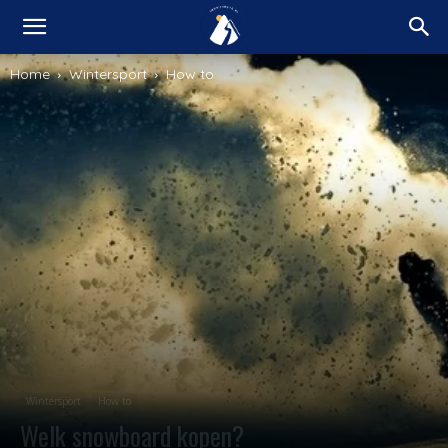
Home
Wintersport
How to
Wintersport
How to
Welk snowboard kopen?