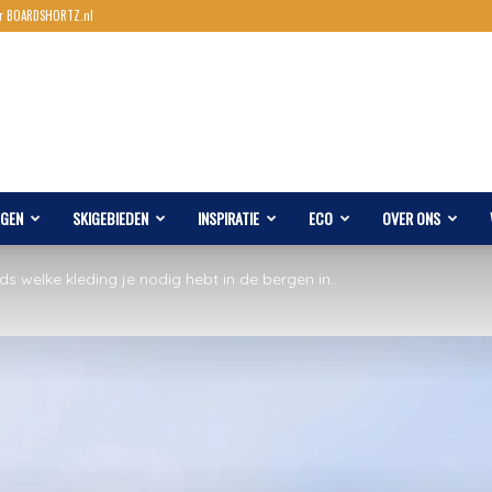
r BOARDSHORTZ.nl
AGEN
SKIGEBIEDEN
INSPIRATIE
ECO
OVER ONS
ds welke kleding je nodig hebt in de bergen in...