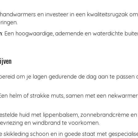
handwarmers en investeer in een kwaliteitsrugzak om l
ringen.
n
: Een hoogwaardige, ademende en waterdichte buitenl
ijven
bereid om je lagen gedurende de dag aan te passen o
 Een helm of strakke muts, samen met een nekwarmer (
estelde huid met lippenbalsem, zonnebrandcrème en m
vriezing en windbrand te voorkomen.
je skikleding schoon en in goede staat met gespecialis