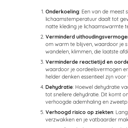
Onderkoeling
: Een van de meest s
lichaamstemperatuur daalt tot gevaa
natte kleding je lichaamswarmte te
Verminderd uithoudingsvermogen
om warm te blijven, waardoor je 
wandelen, klimmen, die laatste af
Verminderde reactietijd en oord
waardoor je oordeelsvermogen en b
helder denken essentieel zijn voor v
Dehydratie
: Hoewel dehydratie v
tot snellere dehydratie. Dit komt 
verhoogde ademhaling en zweetpro
Verhoogd risico op ziekten
: Lan
verzwakken en je vatbaarder ma