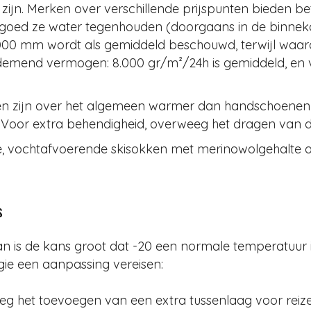
ijn. Merken over verschillende prijspunten bieden bet
oed ze water tegenhouden (doorgaans in de binnekan
.000 mm wordt als gemiddeld beschouwd, terwijl waa
ademend vermogen: 8.000 gr/m²/24h is gemiddeld, en 
en zijn over het algemeen warmer dan handschoenen
en. Voor extra behendigheid, overweeg het dragen va
e, vochtafvoerende skisokken met merinowolgehalte 
s
n is de kans groot dat -20 een normale temperatuur i
gie een aanpassing vereisen:
eg het toevoegen van een extra tussenlaag voor reize