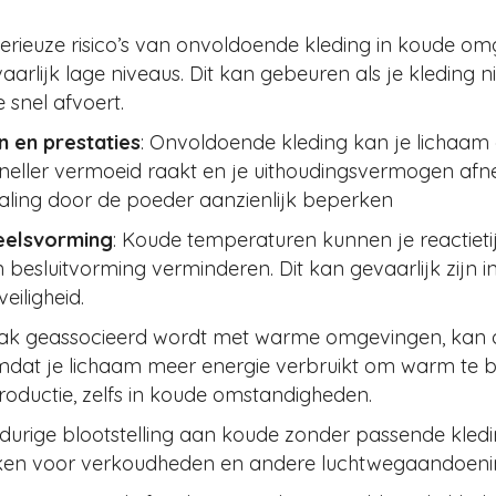
erieuze risico’s van onvoldoende kleding in koude om
rlijk lage niveaus. Dit kan gebeuren als je kleding nie
 snel afvoert.
 en prestaties
: Onvoldoende kleding kan je lichaam
sneller vermoeid raakt en je uithoudingsvermogen afn
daling door de poeder aanzienlijk beperken
eelsvorming
: Koude temperaturen kunnen je reactietij
esluitvorming verminderen. Dit kan gevaarlijk zijn in
eiligheid.
aak geassocieerd wordt met warme omgevingen, kan o
omdat je lichaam meer energie verbruikt om warm te bli
ductie, zelfs in koude omstandigheden.
gdurige blootstelling aan koude zonder passende kle
ken voor verkoudheden en andere luchtwegaandoeni