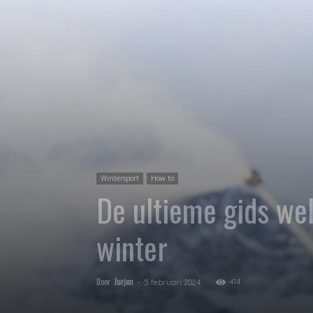
Wintersport
How to
De ultieme gids wel
winter
Door
Jurjen
-
414
5 februari 2024