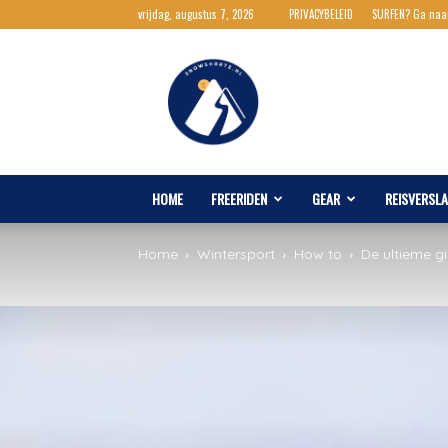
vrijdag, augustus 7, 2026
PRIVACYBELEID
SURFEN? Ga naa
Snowshortz.nl
HOME
FREERIDEN
GEAR
REISVERSL
Home
Wintersport
How to
De ultieme gi