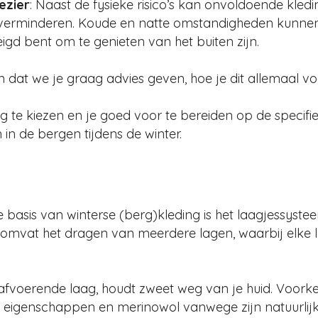
ezier
: Naast de fysieke risico’s kan onvoldoende kled
ter verminderen. Koude en natte omstandigheden kunn
gd bent om te genieten van het buiten zijn.
den dat we je graag advies geven, hoe je dit allemaal v
ding te kiezen en je goed voor te bereiden op de spec
in de bergen tijdens de winter.
 basis van winterse (berg)kleding is het laagjessyste
omvat het dragen van meerdere lagen, waarbij elke la
t afvoerende laag, houdt zweet weg van je huid. Voorke
igenschappen en merinowol vanwege zijn natuurlijke 