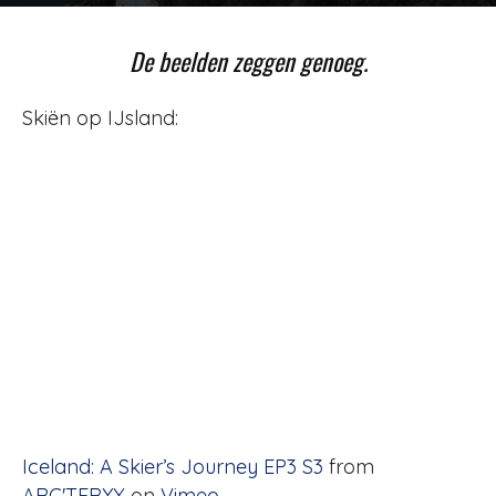
Door
Redactie
-
911
7 december 2012
De beelden zeggen genoeg.
Skiën op IJsland:
Iceland: A Skier’s Journey EP3 S3
from
ARC'TERYX
on
Vimeo
.