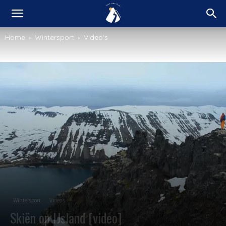
Home
Wintersport
Video's
Wintersport
Video's
Skiën op IJsland [video]