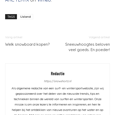
TAGS
IJsland
Vorig artikel
Volgend artikel
Welk snowboard kopen?
Sneeuwhoogtes beloven
veel goeds. En poeder!
Redactie
https://snowshortz.nl
Als algemene redactie van een surf- en wintersportwebsite, zijn wij
gepassioneerd over het delen van de nieuwste trends, tips en
technieken binnen de wereld van surfen en wintersporten. Onze
missie is om onze lezers te informeren en inspireren, en hen te
helpen bij het ontdekken van nieuwe avonturen op het water en op