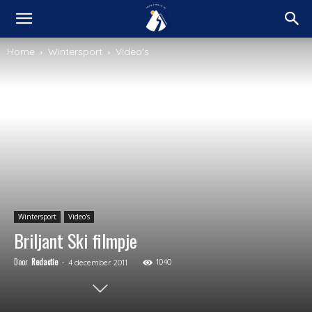
Home
Wintersport
Video's
Wintersport
Video's
Briljant Ski filmpje
Door
Redactie
-
1040
4 december 2011