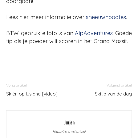
doorgaan!
Lees hier meer informatie over
sneeuwhoogtes
.
BTW: gebruikte foto is van
AlpAdventures
. Goede
tip als je poeder wilt scoren in het Grand Massif.
Vorig artikel
Volgend artikel
Skiën op IJsland [video]
Skitip van de dag
Jurjen
https://snowshortz.nl