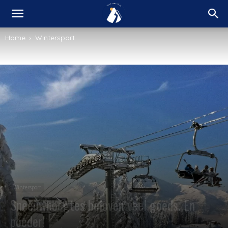
Home
Wintersport
Wintersport
Sneeuwhoogtes beloven veel goeds. En
poeder!