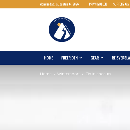
donderdag, augustus 6, 2026
PRIVACYBELEID
SURFEN? Ga
Snowshortz.nl
HOME
FREERIDEN
GEAR
REISVERSL
Home
Wintersport
Zin in sneeuw