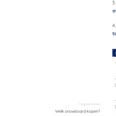
3
o
4
t
Volgend artikel
Welk snowboard kopen?