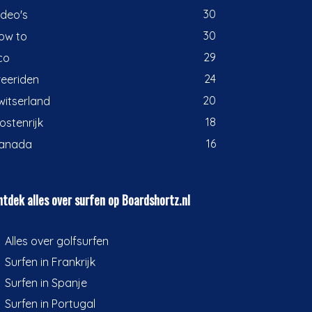
30
ideo's
30
ow to
29
co
24
reeriden
20
witserland
18
ostenrijk
16
anada
tdek alles over surfen op Boardshortz.nl
Alles over golfsurfen
Surfen in Frankrijk
Surfen in Spanje
Surfen in Portugal