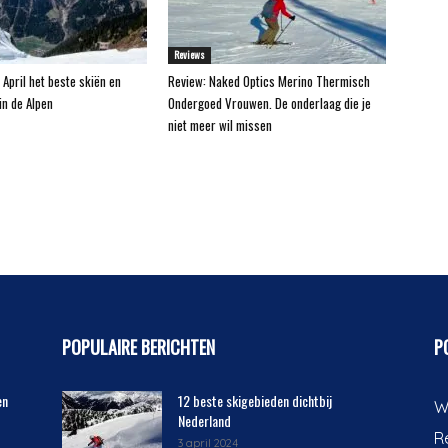
Reviews
 April het beste skiën en
Review: Naked Optics Merino Thermisch
n de Alpen
Ondergoed Vrouwen. De onderlaag die je
niet meer wil missen
POPULAIRE BERICHTEN
P
en
12 beste skigebieden dichtbij
W
Nederland
R
3 april 2024