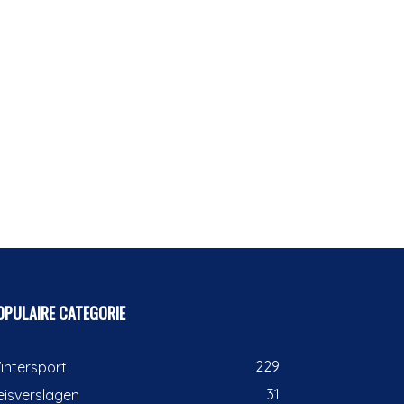
OPULAIRE CATEGORIE
229
intersport
31
eisverslagen