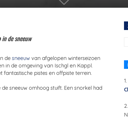
 in de sneeuw
an de
sneeuw
van afgelopen winterseizoen
en in de omgeving van Ischgl en Kappl.
antastische pistes en offpiste terrein.
1
 de sneeuw omhoog stuift. Een snorkel had
C
2
N