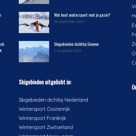
V
n
Wat kost wintersport met je gezin?
H
28 september 2024
E
F
sch
Skigebieden dichtbij Geneve
Z
e
7 november 2023
O
C
Skigebieden uitgelicht in:
On
Skigebieden dichtbij Nederland
Wintersport Oostenrijk
Wintersport Frankrijk
Wintersport Zwitserland