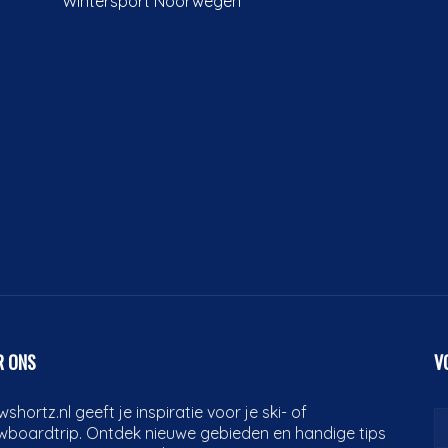
Wintersport Noorwegen
R ONS
V
shortz.nl geeft je inspiratie voor je ski- of
wboardtrip. Ontdek nieuwe gebieden en handige tips