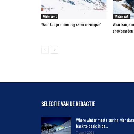
Wintersport
Wintersport
Waar kun je in mei nog skiën in Europa?
Waar kan je in
snowboarden i
SELECTIE VAN DE REDACTIE
Where winter meets spring: vier dag
back to basic in de...
7 april 2026