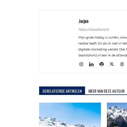
Jurjen
https://snowshortz.nl
Mijn grote hobby is surfen, sno
relatie heeft. En als ik niet in
digitale marketing wereld. Ook f
boardshortz.nl ben ik de afzend
GERELATEERDE ARTIKELEN
MEER VAN DEZE AUTEUR