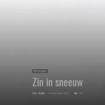
Wintersport
Zin in sneeuw
Door
Jurjen
-
765
4 november 2012