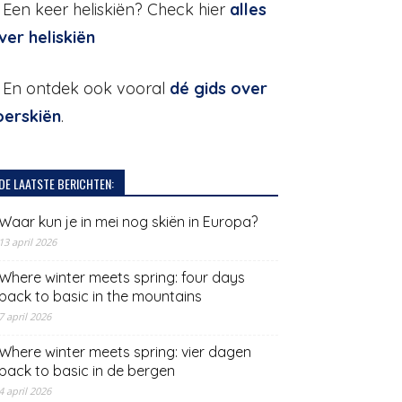
. Een keer heliskiën? Check hier
alles
ver heliskiën
. En ontdek ook vooral
dé gids over
oerskiën
.
DE LAATSTE BERICHTEN:
Waar kun je in mei nog skiën in Europa?
13 april 2026
Where winter meets spring: four days
back to basic in the mountains
7 april 2026
Where winter meets spring: vier dagen
back to basic in de bergen
4 april 2026