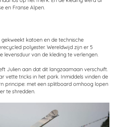
maal los op het merk. En de kleding werd al
rse en Franse Alpen.
h gekweekt katoen en de technische
cycled polyester. Wereldwijd zijn er 5
e levensduur van de kleding te verlengen.
eft Julien aan dat dit langzaamaan verschuift.
r vette tricks in het park. Inmiddels vinden de
turn principe: met een splitboard omhoog lopen
er te shredden.