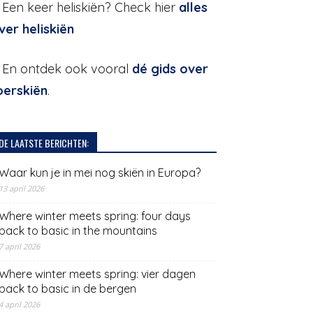
. Een keer heliskiën? Check hier
alles
ver heliskiën
. En ontdek ook vooral
dé gids over
oerskiën
.
DE LAATSTE BERICHTEN:
Waar kun je in mei nog skiën in Europa?
13 april 2026
Where winter meets spring: four days
back to basic in the mountains
7 april 2026
Where winter meets spring: vier dagen
back to basic in de bergen
4 april 2026