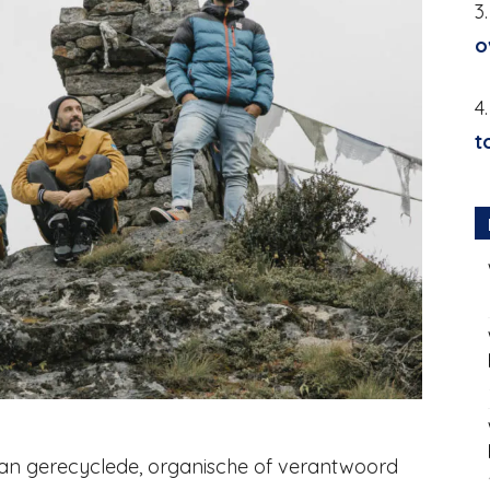
3
o
4
t
van gerecyclede, organische of verantwoord