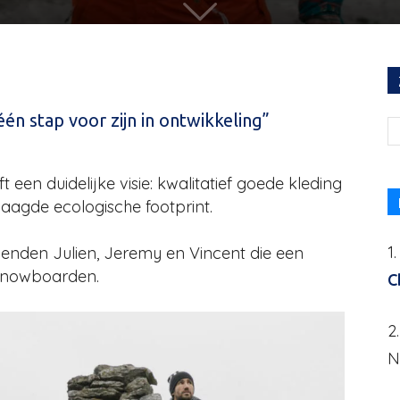
één stap voor zijn in ontwikkeling”
een duidelijke visie: kwalitatief goede kleding
laagde ecologische footprint.
1
rienden Julien, Jeremy en Vincent die een
 snowboarden.
C
2
N