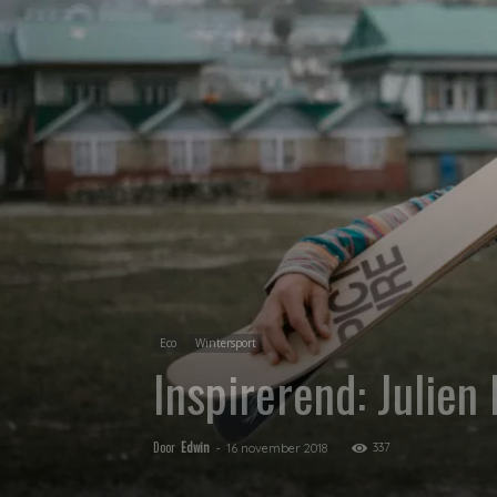
Eco
Wintersport
Inspirerend: Julien
Door
Edwin
-
337
16 november 2018