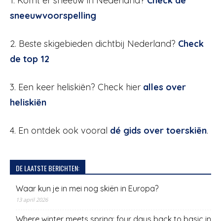
1. Komt er sneeuw in Nederland?
Check de
sneeuwvoorspelling
2. Beste skigebieden dichtbij Nederland?
Check
de top 12
3. Een keer heliskiën? Check hier
alles over
heliskiën
4. En ontdek ook vooral
dé gids over toerskiën
.
DE LAATSTE BERICHTEN:
Waar kun je in mei nog skiën in Europa?
13 april 2026
Where winter meets spring: four days back to basic in