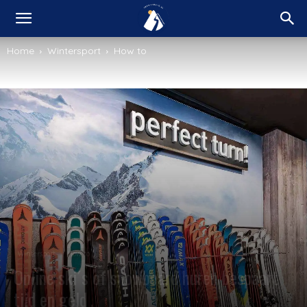
Home
Wintersport
How to
Wintersport
How to
Online ski´s of snowboard huren bespaart
tijd en geld