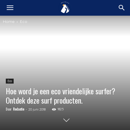
Home
Eco
Eco
Hoe word je een eco vriendelijke surfer?
Ontdek deze surf producten.
Door
Redactie
-
1825
20 juni 2018