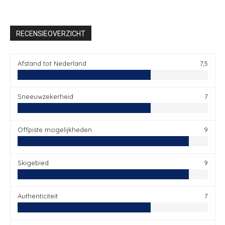
RECENSIEOVERZICHT
Afstand tot Nederland
7,5
Sneeuwzekerheid
7
Offpiste mogelijkheden
9
Skigebied
9
Authenticiteit
7