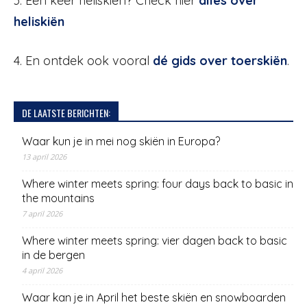
3. Een keer heliskiën? Check hier
alles over
heliskiën
4. En ontdek ook vooral
dé gids over toerskiën
.
DE LAATSTE BERICHTEN:
Waar kun je in mei nog skiën in Europa?
13 april 2026
Where winter meets spring: four days back to basic in
the mountains
7 april 2026
Where winter meets spring: vier dagen back to basic
in de bergen
4 april 2026
Waar kan je in April het beste skiën en snowboarden