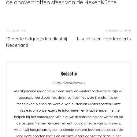
de onovertroffen sfeer van de HexenKüche.
Vorig artikel
Volgend artikel
12 beste skigebieden dichtbij
IJsalerts en Poederalerts
Nederland
Redactie
https://snowshortz.nl
Als algemene redactie van een surf- en wintersportwebsite, zijn wij
gepassioneerd over het delen van de nieuwste trends, tips en
technieken binnen de wereld van surfen en wintersporten. Onze
missie is om onze lezers te informeren en inspireren, en hen te
helpen bij het ontdekken van nieuwe avonturen op het water en op
de bergen. Met een ervaren en enthousiast team van schrijvers,
willen wij hoogwaardige en boeiende content leveren, die de passie
voor deze sporten laat zien en onze lezers aanzet tot actie in het