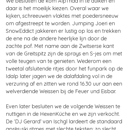
We besluiten de kom AlpTrida in te duiken en
daar is het moeilijk kiezen. Overal waar we
kijken, schreeuwen vlaktes met poedersneeuw
om afgestreept te worden. Jumping Joeri en
SnowEddict jakkeren er lustig op los en trekken
de ene na de andere heerlijke lijn door de
zachte pof. Met name aan de Zwitserse kant
van de Greitspitz zijn de sprays en S-jes om met
volle teugen van te genieten. Wederom een
tweetal afsluitende ritjes door het funpark op de
Idalp later jagen we de dalafdaling vol in de
verzuring af en zitten we rond 16.30 uur aan een
welverdiende Weissen bij de Feuer und Eisbar.
Even later besluiten we de volgende Weissen te
nuttigen in de HexenKüche en we zijn verkocht.
De ‘DJ Gerard’ van Ischgl lardeert de standaard
après-ski ritmes met slechte teksten; zo slecht