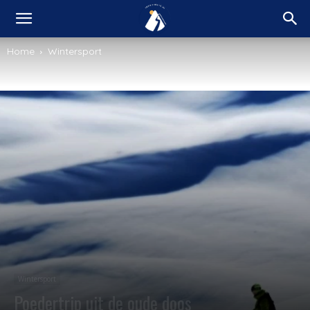
Home
Wintersport
Wintersport
Poedertrip uit de oude doos