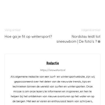
Vorig artikel
Volgend artikel
Hoe ga je fit op wintersport?
Nordstau leidt tot
sneeuwbom | De foto’s ? ❄️
Redactie
https://snowshortz.nl
Als algemene redactie van een surf- en wintersportwebsite, zijn wij
gepassioneerd over het delen van de nieuwste trends, tips en
technieken binnen de wereld van surfen en wintersporten. Onze
missie is om onze lezers te informeren en inspireren, en hen te
helpen bij het ontdekken van nieuwe avonturen op het water en op
de bergen. Met een ervaren en enthousiast team van schrijvers,