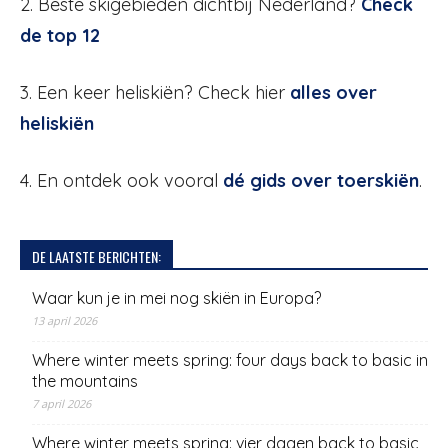
2. Beste skigebieden dichtbij Nederland?
Check
de top 12
3. Een keer heliskiën? Check hier
alles over
heliskiën
4. En ontdek ook vooral
dé gids over toerskiën
.
DE LAATSTE BERICHTEN:
Waar kun je in mei nog skiën in Europa?
13 april 2026
Where winter meets spring: four days back to basic in
the mountains
7 april 2026
Where winter meets spring: vier dagen back to basic