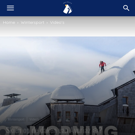
Home
Wintersport
Video's
Wintersport
Video's
Skiën op de daken van Avoriaz ❄️?