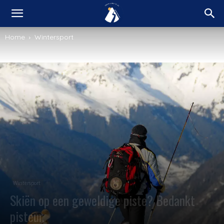
Home
Wintersport
Wintersport
Skiën op een geweldige piste? Bedankt
pisteur.