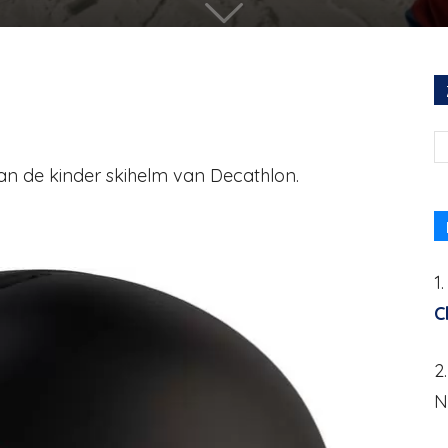
van de kinder skihelm van Decathlon.
1
C
2
N