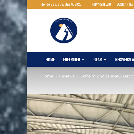
donderdag, augustus 6, 2026
PRIVACYBELEID
SURFEN? Ga
Snowshortz.nl
HOME
FREERIDEN
GEAR
REISVERSL
Home
Reviews
Skihelm kind | Review Deca