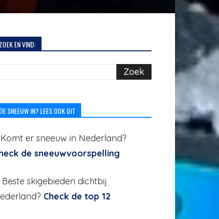
ZOEK EN VIND:
DE SNEEUW IN? LEES OOK DIT
. Komt er sneeuw in Nederland?
heck de sneeuwvoorspelling
. Beste skigebieden dichtbij
ederland?
Check de top 12