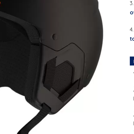
3
o
4
t