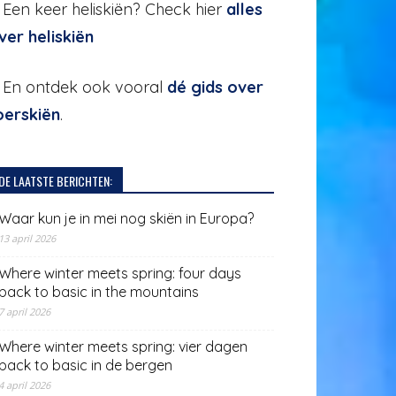
. Een keer heliskiën? Check hier
alles
ver heliskiën
. En ontdek ook vooral
dé gids over
oerskiën
.
DE LAATSTE BERICHTEN:
Waar kun je in mei nog skiën in Europa?
13 april 2026
Where winter meets spring: four days
back to basic in the mountains
7 april 2026
Where winter meets spring: vier dagen
back to basic in de bergen
4 april 2026