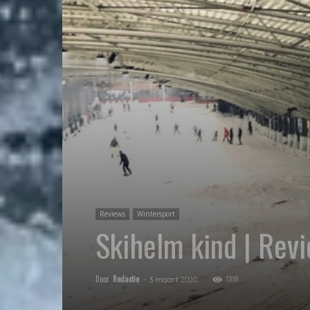
Reviews
Wintersport
Skihelm kind | Rev
Door
Redactie
-
1318
3 maart 2020