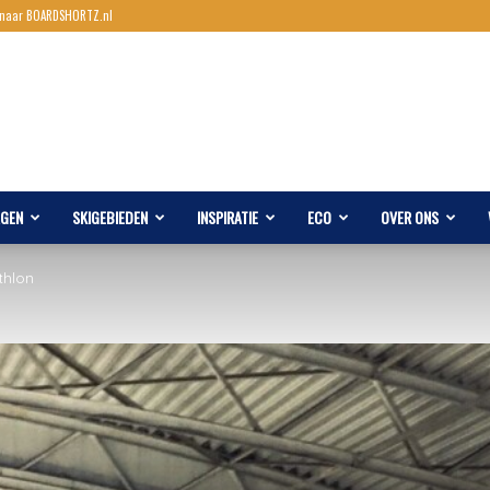
 naar BOARDSHORTZ.nl
AGEN
SKIGEBIEDEN
INSPIRATIE
ECO
OVER ONS
thlon