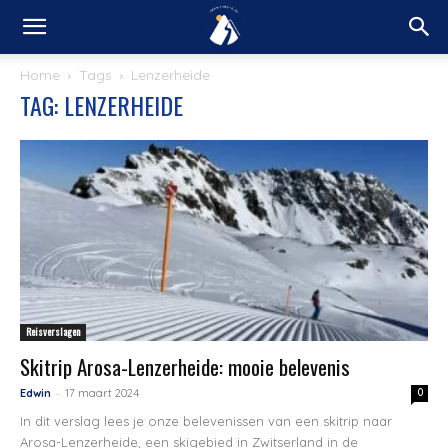
Home
Tags
Lenzerheide
TAG: LENZERHEIDE
Reisverslagen
Skitrip Arosa-Lenzerheide: mooie belevenis
-
Edwin
17 maart 2024
0
In dit verslag lees je onze belevenissen van een skitrip naar
Arosa-Lenzerheide, een skigebied in Zwitserland in de