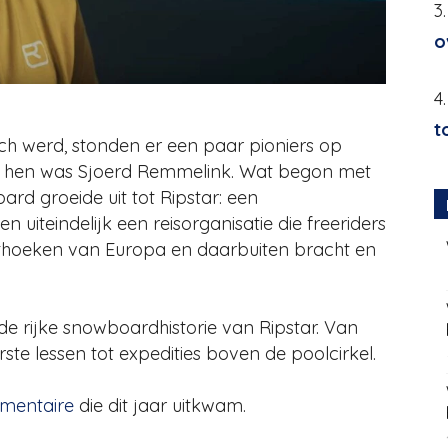
3
o
4
t
 werd, stonden er een paar pioniers op
an hen was Sjoerd Remmelink. Wat begon met
rd groeide uit tot Ripstar: een
n uiteindelijk een reisorganisatie die freeriders
ithoeken van Europa en daarbuiten bracht en
 de rijke snowboardhistorie van Ripstar. Van
te lessen tot expedities boven de poolcirkel.
umentaire
die dit jaar uitkwam.