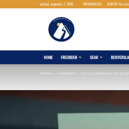
vrijdag, augustus 7, 2026
PRIVACYBELEID
SURFEN? Ga naa
Snowshortz.nl
HOME
FREERIDEN
GEAR
REISVERSL
Home
Freeriden
Van borstelbaan tot pool