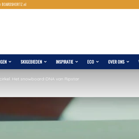
r BOARDSHORTZ.nl
AGEN
SKIGEBIEDEN
INSPIRATIE
ECO
OVER ONS
cirkel. Het snowboard-DNA van Ripstar