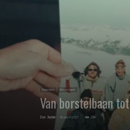
Freeriden
Wintersport
Van borstelbaan to
Door
Jurjen
-
234
18 april 2025