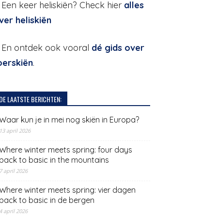
. Een keer heliskiën? Check hier
alles
ver heliskiën
. En ontdek ook vooral
dé gids over
oerskiën
.
DE LAATSTE BERICHTEN:
Waar kun je in mei nog skiën in Europa?
13 april 2026
Where winter meets spring: four days
back to basic in the mountains
7 april 2026
Where winter meets spring: vier dagen
back to basic in de bergen
4 april 2026