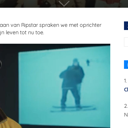
staan van Ripstar spraken we met oprichter
n leven tot nu toe.
1
C
2
N