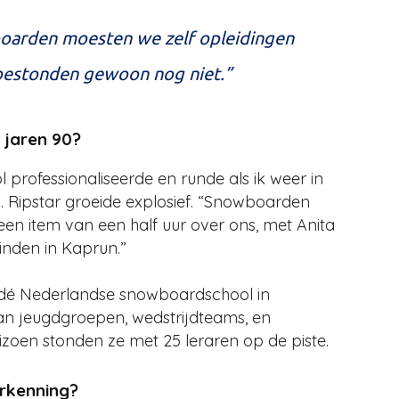
boarden moesten we zelf opleidingen
bestonden gewoon nog niet.”
 jaren 90?
 professionaliseerde en runde als ik weer in
d. Ripstar groeide explosief. “Snowboarden
n item van een half uur over ons, met Anita
vinden in Kaprun.”
s dé Nederlandse snowboardschool in
an jeugdgroepen, wedstrijdteams, en
eizoen stonden ze met 25 leraren op de piste.
rkenning?