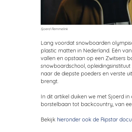
Sjoerd Remmelink
Lang voordat snowboarden olympisch
plastic matten in Nederland. Eén v
vallen en opstaan op een Zwitsers boa
snowboardschool, opleidingsinstituut e
naar de diepste poeders en verste u
brengt.
In dit artikel duiken we met Sjoerd in
borstelbaan tot backcountry, van eers
Bekijk
hieronder ook de Ripstar doc