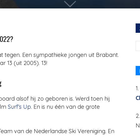
2022?
egen. Een sympathieke jongen uit Brabant.
r 13 (uit 2005). 13!
g
1
C
board alsof hij zo geboren is. Werd toen hij
ilm
Surf’s Up
. En is nu één van de grote
2
N
e Team van de Nederlandse Ski Vereniging. En