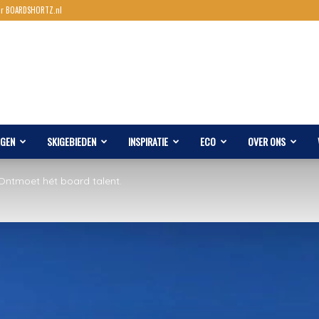
ar BOARDSHORTZ.nl
AGEN
SKIGEBIEDEN
INSPIRATIE
ECO
OVER ONS
Ontmoet hét board talent.