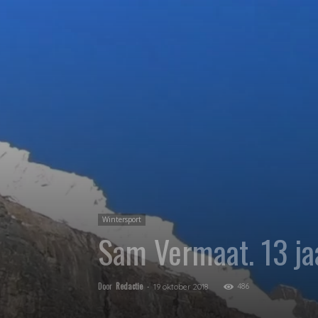
Wintersport
Sam Vermaat. 13 jaa
Door
Redactie
-
486
19 oktober 2018