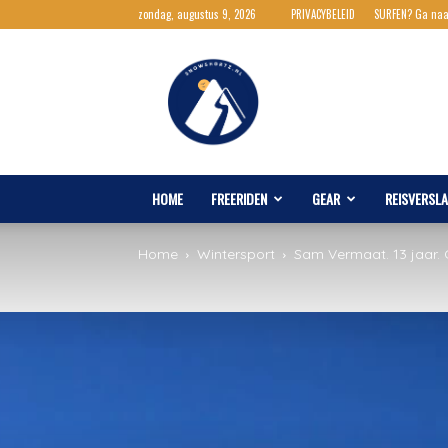
zondag, augustus 9, 2026
PRIVACYBELEID
SURFEN? Ga na
Snowshortz.nl
HOME
FREERIDEN
GEAR
REISVERSL
Home
Wintersport
Sam Vermaat. 13 jaar. 