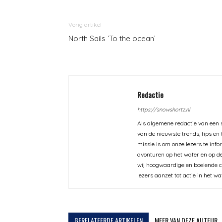
Vorig artikel
North Sails ‘To the ocean’
Redactie
https://snowshortz.nl
Als algemene redactie van een s
van de nieuwste trends, tips en
missie is om onze lezers te inf
avonturen op het water en op de
wij hoogwaardige en boeiende co
lezers aanzet tot actie in het wa
GERELATEERDE ARTIKELEN
MEER VAN DEZE AUTEUR