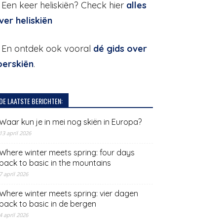
. Een keer heliskiën? Check hier
alles
ver heliskiën
. En ontdek ook vooral
dé gids over
oerskiën
.
DE LAATSTE BERICHTEN:
Waar kun je in mei nog skiën in Europa?
13 april 2026
Where winter meets spring: four days
back to basic in the mountains
7 april 2026
Where winter meets spring: vier dagen
back to basic in de bergen
4 april 2026