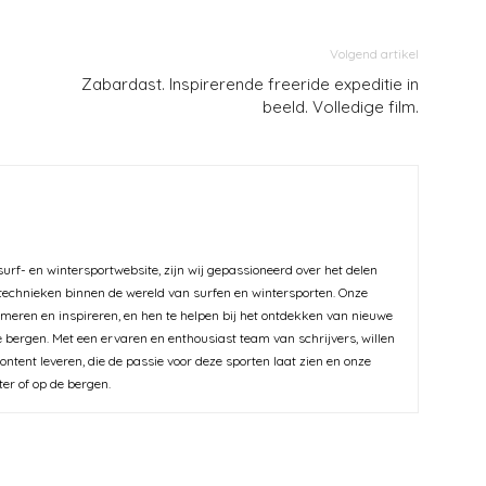
Volgend artikel
Zabardast. Inspirerende freeride expeditie in
beeld. Volledige film.
urf- en wintersportwebsite, zijn wij gepassioneerd over het delen
 technieken binnen de wereld van surfen en wintersporten. Onze
ormeren en inspireren, en hen te helpen bij het ontdekken van nieuwe
 bergen. Met een ervaren en enthousiast team van schrijvers, willen
ntent leveren, die de passie voor deze sporten laat zien en onze
ter of op de bergen.