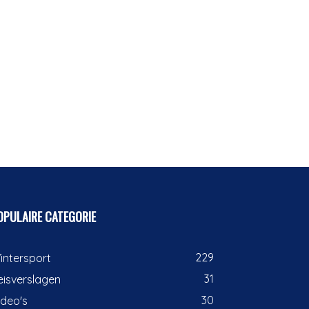
OPULAIRE CATEGORIE
229
intersport
31
eisverslagen
30
ideo's