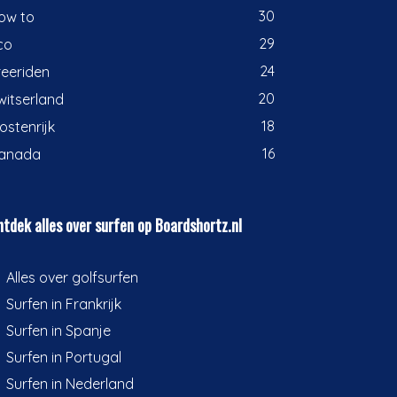
30
ow to
29
co
24
reeriden
20
witserland
18
ostenrijk
16
anada
tdek alles over surfen op Boardshortz.nl
Alles over golfsurfen
Surfen in Frankrijk
Surfen in Spanje
Surfen in Portugal
Surfen in Nederland