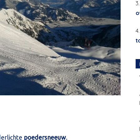
3
o
4
t
derlichte
poedersneeuw
.