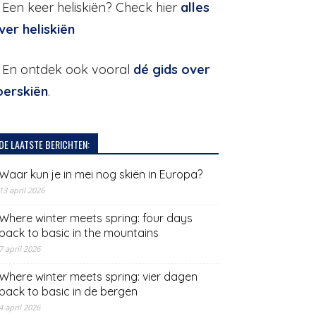
. Een keer heliskiën? Check hier
alles
ver heliskiën
. En ontdek ook vooral
dé gids over
oerskiën
.
DE LAATSTE BERICHTEN:
Waar kun je in mei nog skiën in Europa?
13 april 2026
Where winter meets spring: four days
back to basic in the mountains
7 april 2026
Where winter meets spring: vier dagen
back to basic in de bergen
4 april 2026