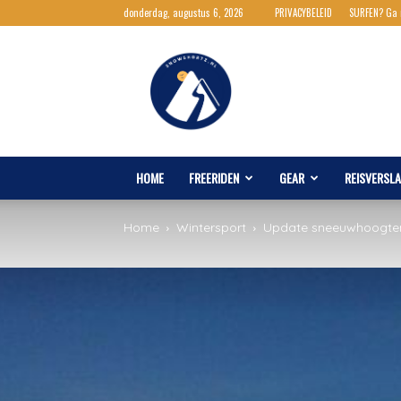
donderdag, augustus 6, 2026
PRIVACYBELEID
SURFEN? Ga
Snowshortz.nl
HOME
FREERIDEN
GEAR
REISVERSL
Home
Wintersport
Update sneeuwhoogte