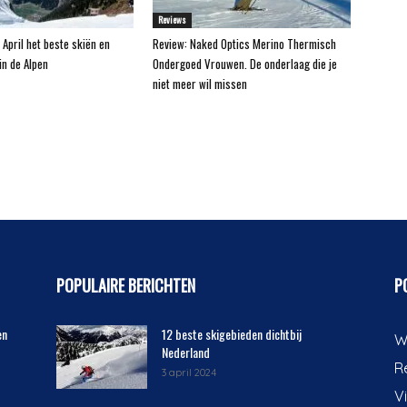
Reviews
 April het beste skiën en
Review: Naked Optics Merino Thermisch
n de Alpen
Ondergoed Vrouwen. De onderlaag die je
niet meer wil missen
POPULAIRE BERICHTEN
P
en
12 beste skigebieden dichtbij
W
Nederland
R
3 april 2024
V