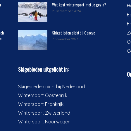
n
Wat kost wintersport met je gezin?
H
28 september 2024
E
F
sch
Skigebieden dichtbij Geneve
Z
e
7 november 2023
O
C
Skigebieden uitgelicht in:
On
Skigebieden dichtbij Nederland
Wintersport Oostenrijk
Wintersport Frankrijk
Wintersport Zwitserland
Wintersport Noorwegen