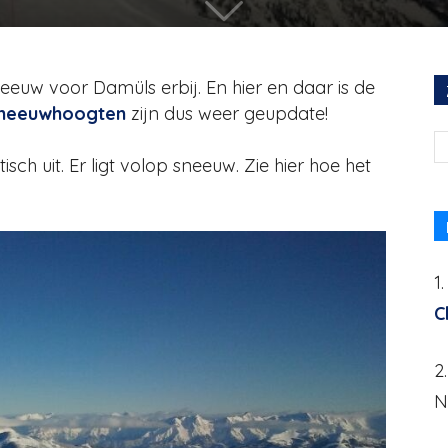
eeuw voor Damüls erbij. En hier en daar is de
neeuwhoogten
zijn dus weer geupdate!
isch uit. Er ligt volop sneeuw. Zie hier hoe het
1
C
2
N