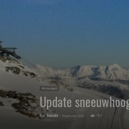
Wintersport
Update sneeuwhoo
Door
Redactie
-
755
16 januari 2012