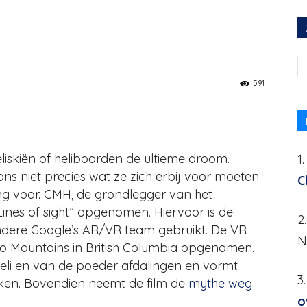
 VR
591
eliskiën of heliboarden de ultieme droom.
1
ons niet precies wat ze zich erbij voor moeten
C
sing voor. CMH, de grondlegger van het
m “Lines of sight” opgenomen. Hiervoor is de
2
dere Google’s AR/VR team gebruikt. De VR
N
riboo Mountains in British Columbia opgenomen.
eli en van de poeder afdalingen en vormt
3
likken. Bovendien neemt de film de
mythe weg
o