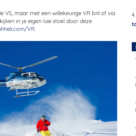
 VS, maar met een willekeurige VR bril of via
4
kijken in je eigen luie stoel door deze
t
hheli.com/VR
.