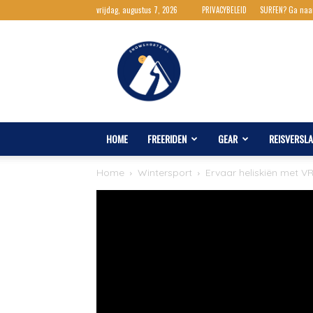
vrijdag, augustus 7, 2026
PRIVACYBELEID
SURFEN? Ga naa
Snowshortz.nl
HOME
FREERIDEN
GEAR
REISVERSL
Home
Wintersport
Ervaar heliskiën met V