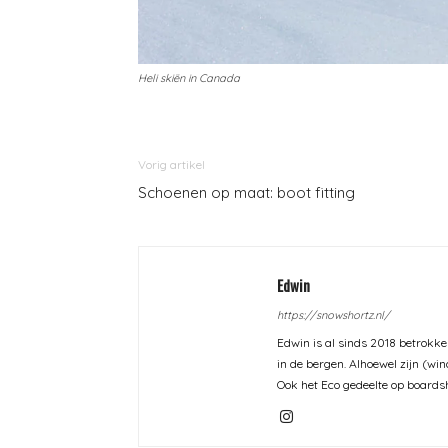
Heli skiën in Canada
Vorig artikel
Schoenen op maat: boot fitting
Edwin
https://snowshortz.nl/
Edwin is al sinds 2018 betrokken
in de bergen. Alhoewel zijn (wi
Ook het Eco gedeelte op boardsh