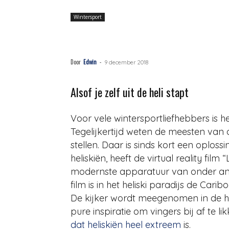
Wintersport
Ervaar heliskiën met
Door
Edwin
-
9 december 2018
Alsof je zelf uit de heli stapt
Voor vele wintersportliefhebbers is h
Tegelijkertijd weten de meesten van 
stellen. Daar is sinds kort een oplos
heliskiën, heeft de virtual reality fil
modernste apparatuur van onder an
film is in het heliski paradijs de Ca
De kijker wordt meegenomen in de h
pure inspiratie om vingers bij af te 
dat heliskiën heel extreem
is.