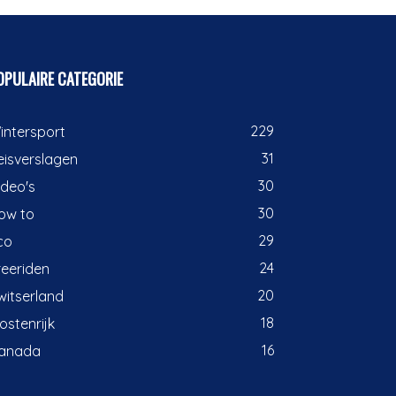
OPULAIRE CATEGORIE
229
intersport
31
eisverslagen
30
ideo's
30
ow to
29
co
24
reeriden
20
witserland
18
ostenrijk
16
anada