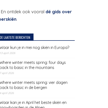
. En ontdek ook vooral
dé gids over
oerskiën
.
DE LAATSTE BERICHTEN:
Waar kun je in mei nog skiën in Europa?
13 april 2026
Where winter meets spring: four days
back to basic in the mountains
7 april 2026
Where winter meets spring: vier dagen
back to basic in de bergen
4 april 2026
Waar kan je in April het beste skiën en
snowboarden in de Alpen