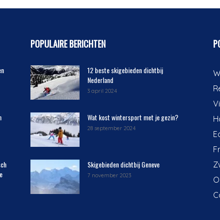
POPULAIRE BERICHTEN
P
en
12 beste skigebieden dichtbij
W
Nederland
R
3 april 2024
V
n
Wat kost wintersport met je gezin?
H
28 september 2024
E
F
sch
Skigebieden dichtbij Geneve
Z
e
7 november 2023
O
C