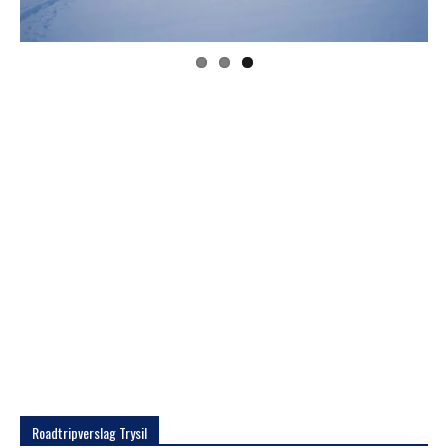
Previous
Next
Roadtripverslag Trysil