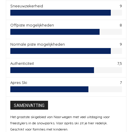
Sneeuwzekerheid
9
Offpiste mogelijkheden
8
Normale piste mogelijkheden
9
Authenticiteit
7,5
Apres Ski
7
SAMENVATTING
Het grootste skigebied van Noorwegen met veel uitdaging voor
freestylers in de snowparks. Voor après ski zit je hier redelijk.
Geschikt voor families met kinderen.