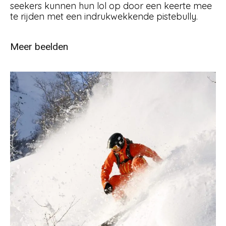
seekers kunnen hun lol op door een keerte mee
te rijden met een indrukwekkende pistebully.
Meer beelden
18 november 2019
Snobrettkjoring-i-Hemsedal-
062008-99-0039- Foto_Nils-
Erik_Bjørholt