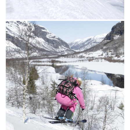
18 november 2019
Lossnokjoring-i-Hemsedal-052008-
99-0075- Foto_Nils-Erik_Bjørholt