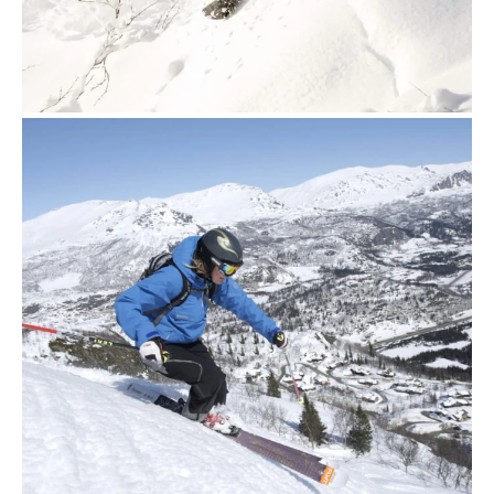
18 november 2019
Lossnokjoring-i-Hemsedal-052008-
99-0082- Foto_Nils-Erik_Bjørholt