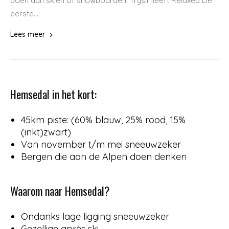
doen dan skiën of snowboarden. Trysil heeft Relaxed De
eerste...
Lees meer
Hemsedal in het kort:
45km piste: (60% blauw, 25% rood, 15%
(inkt)zwart)
Van november t/m mei sneeuwzeker
Bergen die aan de Alpen doen denken
Waarom naar Hemsedal?
Ondanks lage ligging sneeuwzeker
Gezellige après ski