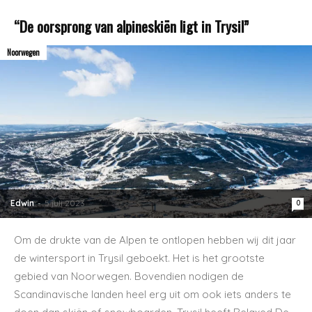
“De oorsprong van alpineskiën ligt in Trysil”
Noorwegen
Edwin
-
5 juli 2023
0
Om de drukte van de Alpen te ontlopen hebben wij dit jaar
de wintersport in Trysil geboekt. Het is het grootste
gebied van Noorwegen. Bovendien nodigen de
Scandinavische landen heel erg uit om ook iets anders te