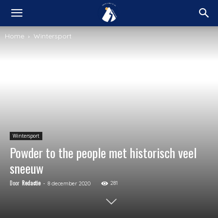
Home
Wintersport
Wintersport
Powder to the people met historisch veel
sneeuw
Door
Redactie
-
281
8 december 2020