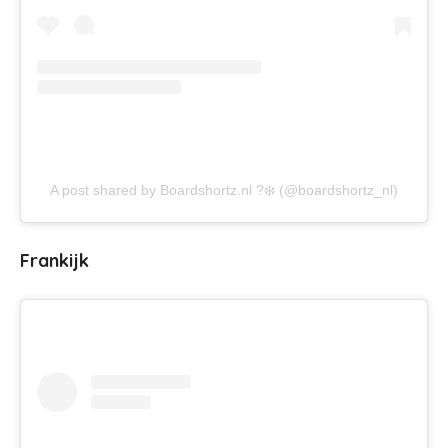
A post shared by Boardshortz.nl ?❄️ (@boardshortz_nl)
Frankijk