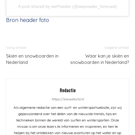
A post shared by wePowder (@wepowder_forecast)
Bron header foto
Vorig artikel
Volgend artikel
Skiën en snowboarden in
Waar kan je skiën en
Nederland
snowboarden in Nederland?
Redactie
https://snowshortz.nl
Als algemene redactie van een surf- en wintersportwebsite, zijn wij
gepassioneerd over het delen van de nieuwste trends, tips en
technieken binnen de wereld van surfen en wintersporten. Onze
missie is om onze lezers te informeren en inspireren, en hen te
helpen bij het ontdekken van nieuwe avonturen op het water en op